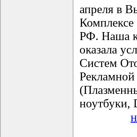
апреля в В
Комплексе 
РФ. Наша 
оказала ус
Систем От
Рекламной
(Плазменны
ноутбуки,
н