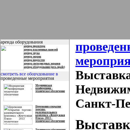
аренда оборудования
проведен
аренда проектора
аренда плазменных панелей
аренда звука
меропри
аренда экрана
аренда видеостен
аренда светодиодных экранов
аренда оборудования (весь прайс)
Выставка
проведенные мероприятия
Недвижим
Медицинская
конференция -
техническое обеспечение
Санкт-Пе
Церемония открытия
торгово-
развлекательного
комплекса «Жемчужная
Плаза» 2013 -
Выставк
техническое обеспечение
Техническое обеспечение