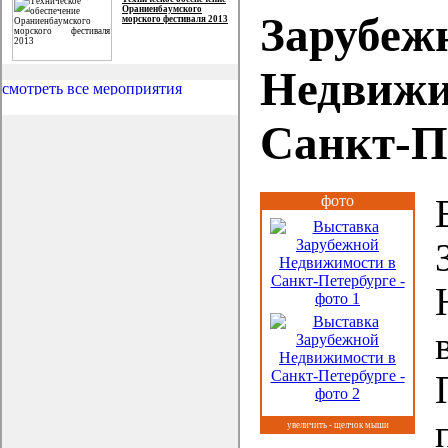
Ораниенбаумского
Зарубеж
морского фестиваля 2013
Недвижи
Санкт-П
фото
увеличить - щелчок мыши