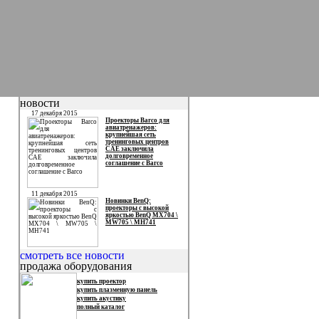
новости
17 декабря 2015
Проекторы Barco для
авиатренажеров:
крупнейшая сеть
тренинговых центров
CAE заключила
долговременное
соглашение с Barco
11 декабря 2015
Новинки BenQ:
проекторы с высокой
яркостью BenQ MX704 \
MW705 \ MH741
продажа оборудования
купить проектор
купить плазменную панель
купить акустику
полный каталог