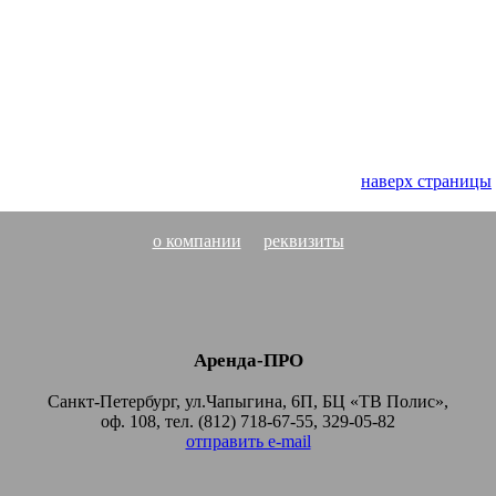
наверх страницы
о компании
реквизиты
Аренда-ПРО
Санкт-Петербург, ул.Чапыгина, 6П, БЦ «ТВ Полис»,
оф. 108, тел. (812) 718-67-55, 329-05-82
отправить e-mail