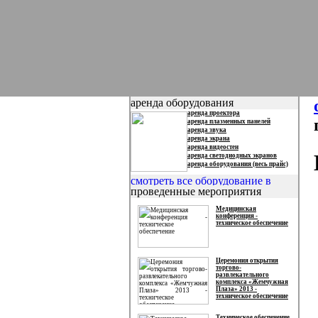
аренда оборудования
аренда проектора
аренда плазменных панелей
аренда звука
аренда экрана
аренда видеостен
аренда светодиодных экранов
аренда оборудования (весь прайс)
проведенные мероприятия
Медицинская
конференция -
техническое обеспечение
Церемония открытия
торгово-
развлекательного
комплекса «Жемчужная
Плаза» 2013 -
техническое обеспечение
Техническое обеспечение